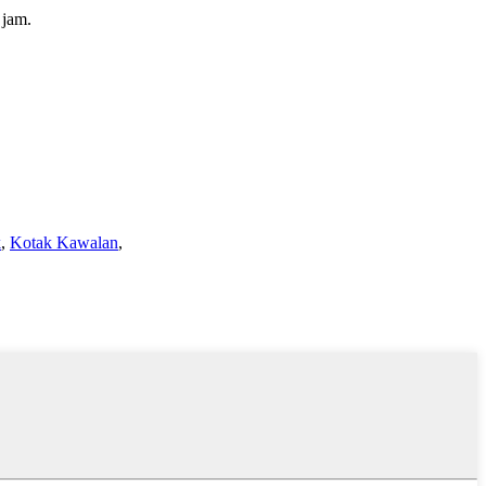
 jam.
k
,
Kotak Kawalan
,