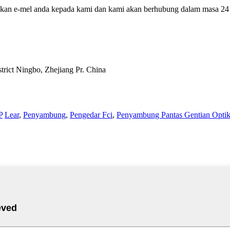
galkan e-mel anda kepada kami dan kami akan berhubung dalam masa 24
trict Ningbo, Zhejiang Pr. China
P
Lear
,
Penyambung
,
Pengedar Fci
,
Penyambung Pantas Gentian Opti