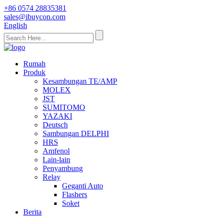
+86 0574 28835381
sales@ibuycon.com
English
Rumah
Produk
Kesambungan TE/AMP
MOLEX
JST
SUMITOMO
YAZAKI
Deutsch
Sambungan DELPHI
HRS
Amfenol
Lain-lain
Penyambung
Relay
Geganti Auto
Flashers
Soket
Berita