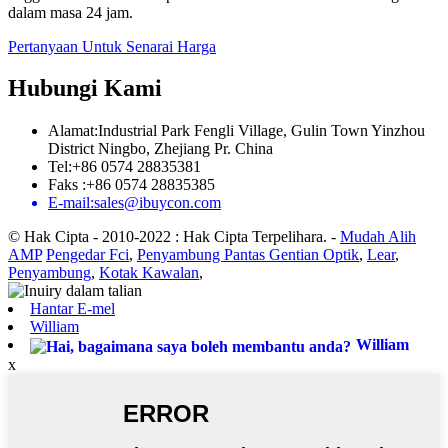
dalam masa 24 jam.
Pertanyaan Untuk Senarai Harga
Hubungi Kami
Alamat:Industrial Park Fengli Village, Gulin Town Yinzhou
District Ningbo, Zhejiang Pr. China
Tel:+86 0574 28835381
Faks :+86 0574 28835385
E-mail:sales@ibuycon.com
© Hak Cipta - 2010-2022 : Hak Cipta Terpelihara.
-
Mudah Alih
AMP
Pengedar Fci
,
Penyambung Pantas Gentian Optik
,
Lear
,
Penyambung
,
Kotak Kawalan
,
Hantar E-mel
William
William
x