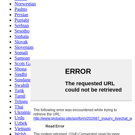
Norwegian
Pashto
Persian
Punjabi
Serbian
Sesotho
Sinhala
Slovak
Slovenian
Somali
Samoan
Scots Gaelic
Shona
Sindhi
Sundanese
Swahili
Tajik
Tamil
Telugu
Thai
Ukrainian
Urdu
Uzbek
Vietnamese
Welsh