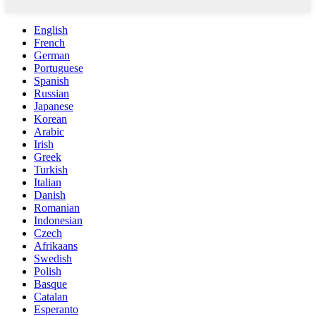
English
French
German
Portuguese
Spanish
Russian
Japanese
Korean
Arabic
Irish
Greek
Turkish
Italian
Danish
Romanian
Indonesian
Czech
Afrikaans
Swedish
Polish
Basque
Catalan
Esperanto