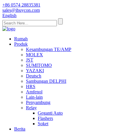
+86 0574 28835381
sales@ibuycon.com
English
Rumah
Produk
Kesambungan TE/AMP
MOLEX
JST
SUMITOMO
YAZAKI
Deutsch
Sambungan DELPHI
HRS
Amfenol
Lain-lain
Penyambung
Relay
Geganti Auto
Flashers
Soket
Berita